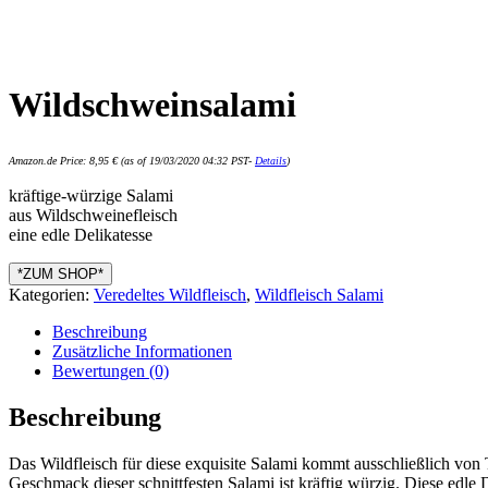
Wildschweinsalami
Amazon.de Price:
8,95
€
(as of 19/03/2020 04:32 PST-
Details
)
kräftige-würzige Salami
aus Wildschweinefleisch
eine edle Delikatesse
*ZUM SHOP*
Kategorien:
Veredeltes Wildfleisch
,
Wildfleisch Salami
Beschreibung
Zusätzliche Informationen
Bewertungen (0)
Beschreibung
Das Wildfleisch für diese exquisite Salami kommt ausschließlich von 
Geschmack dieser schnittfesten Salami ist kräftig würzig. Diese edle D