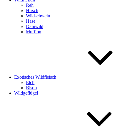
Reh
Hirsch
Wildschwein
Hase
Damwild
Mufflon
Exotisches Wildfleisch
Elch
Bison
Wildgeflügel