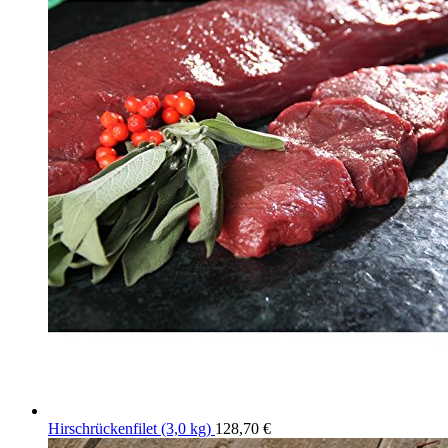
Hirschrückenfilet (3,0 kg)
128,70
€