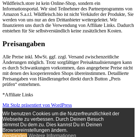
Wildfleisch.store ist kein Online-Shop, sondern ein
Informationsportal. Wir sind Teilnehmer des Partnerprogramms von
Amazon S.a.r.l. Wildfleisch.bio ist nicht Verkäufer der Produkte, Sie
werden von uns nur an den Drittanbieter weitergeleitet. Wir
finanzieren uns durch die Verwendung von Affiliate Links. Dadurch
entstehen für Sie selbstverständlich keine zusätzlichen Kosten.
Preisangaben
Alle Preise inkl. MwSt. ggf. zzgl. Versand zwischenzeitliche
Änderungen möglich. Trotz sorgfältiger Preisaktualisierungen kann
es durch Schwankungen vorkommen, dass angegebene Preise nicht
mit denen des kooperierenden Shops übereinstimmen. Detaillierte
Preisangaben von Händlerangebot direkt durch Button „Preis
prüfen“ entnehmen.
*Affiliate Links
Mit Stolz präsentiert von WordPress
Wir benutzen Cookies um die Nutzerfreundlichkeit der
Webseite zu verbessen. Durch Deinen Besuch
stimmst Du dem zu. Dies kannst Du in Deinen
Browsereinstellungen ändern.
Verstanden
Weitere Informationen