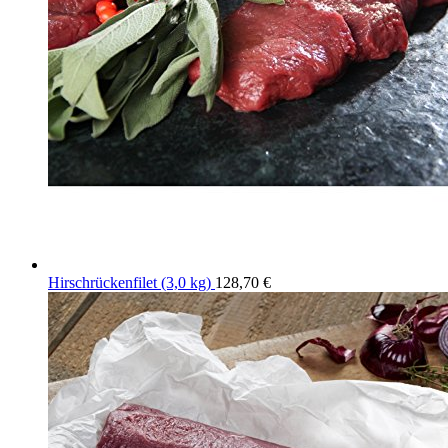
Hirschrückenfilet (3,0 kg)
128,70
€