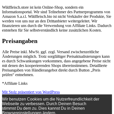
Wildfleisch.store ist kein Online-Shop, sondern ein
Informationsportal. Wir sind Teilnehmer des Partnerprogramms von
Amazon S.a.r.l. Wildfleisch.bio ist nicht Verkäufer der Produkte, Sie
werden von uns nur an den Drittanbieter weitergeleitet. Wir
finanzieren uns durch die Verwendung von Affiliate Links. Dadurch
entstehen für Sie selbstverständlich keine zusätzlichen Kosten.
Preisangaben
Alle Preise inkl. MwSt. ggf. zzgl. Versand zwischenzeitliche
Änderungen möglich. Trotz sorgfältiger Preisaktualisierungen kann
es durch Schwankungen vorkommen, dass angegebene Preise nicht
mit denen des kooperierenden Shops übereinstimmen. Detaillierte
Preisangaben von Händlerangebot direkt durch Button „Preis
prüfen“ entnehmen.
*Affiliate Links
Mit Stolz präsentiert von WordPress
Wir benutzen Cookies um die Nutzerfreundlichkeit der
Webseite zu verbessen. Durch Deinen Besuch
stimmst Du dem zu. Dies kannst Du in Deinen
Browsereinstellungen ändern.