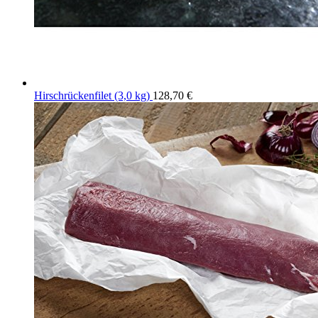
Hirschrückenfilet (3,0 kg)
128,70
€